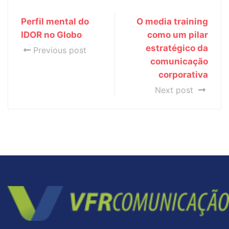
Perfil mental do
O media training
IDOR no Globo
como um pilar
estratégico da
Previous post
comunicação
corporativa
Next post