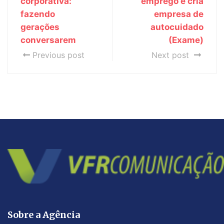
corporativa:
emprego e cria
fazendo
empresa de
gerações
autocuidado
conversarem
(Exame)
Previous post
Next post
Sobre a Agência