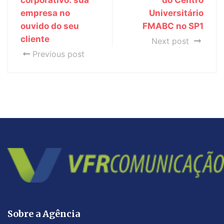
corporativo: sua
do Centro
empresa no
Universitário
ouvido do seu
FMABC no SP1
cliente
Next post
Previous post
Sobre a Agência