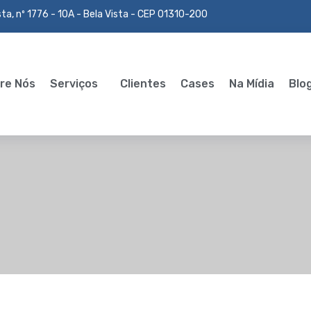
ta, nº 1776 - 10A - Bela Vista - CEP 01310-200
re Nós
Serviços
Clientes
Cases
Na Mídia
Blo