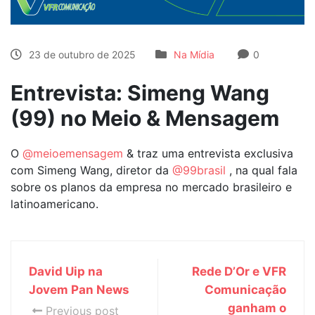
23 de outubro de 2025
Na Mídia
0
Entrevista: Simeng Wang
(99) no Meio & Mensagem
O
@meioemensagem
& traz uma entrevista exclusiva
com Simeng Wang, diretor da
@99brasil
, na qual fala
sobre os planos da empresa no mercado brasileiro e
latinoamericano.
David Uip na
Rede D’Or e VFR
Jovem Pan News
Comunicação
ganham o
Previous post