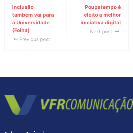
Inclusão
Poupatempo é
também vai para
eleito a melhor
a Universidade
iniciativa digital
(Folha)
Next post
Previous post