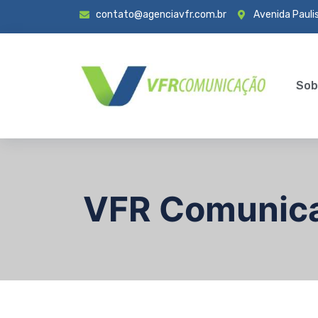
contato@agenciavfr.com.br
Avenida Paulis
Sob
VFR Comunic