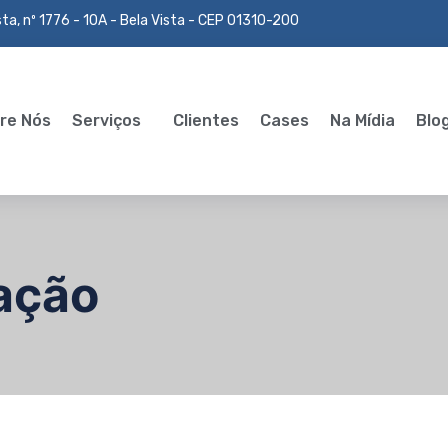
ta, nº 1776 - 10A - Bela Vista - CEP 01310-200
re Nós
Serviços
Clientes
Cases
Na Mídia
Blo
ação