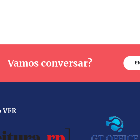
Vamos conversar?
E
o VFR