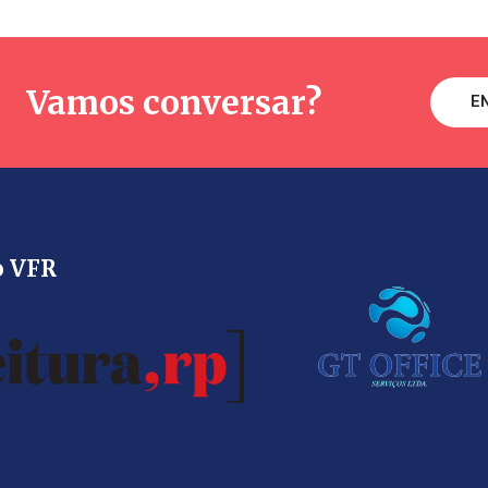
Vamos conversar?
E
o VFR