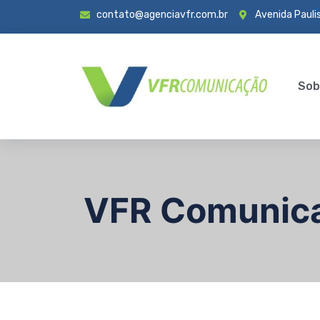
contato@agenciavfr.com.br
Avenida Paulis
Sob
VFR Comunic