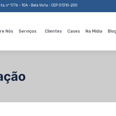
ta, nº 1776 - 10A - Bela Vista - CEP 01310-200
re Nós
Serviços
Clientes
Cases
Na Mídia
Blo
ação