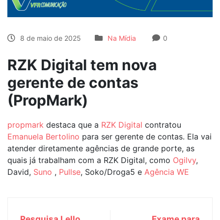
8 de maio de 2025
Na Mídia
0
RZK Digital tem nova
gerente de contas
(PropMark)
propmark
destaca que a
RZK Digital
contratou
Emanuela Bertolino
para ser gerente de contas. Ela vai
atender diretamente agências de grande porte, as
quais já trabalham com a RZK Digital, como
Ogilvy
,
David,
Suno
,
Pullse
, Soko/Droga5 e
Agência WE
Pesquisa Lello
Exame para