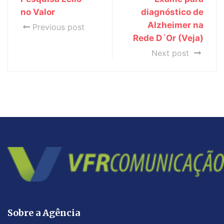
no Valor
diagnóstico de
Alzheimer na
Previous post
Rede D´Or (Veja)
Next post
Sobre a Agência