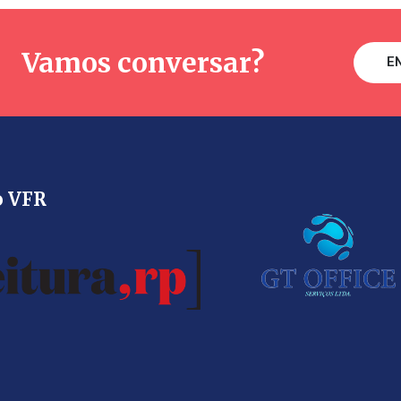
Vamos conversar?
E
o VFR