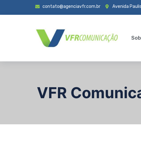
contato@agenciavfr.com.br
Avenida Paulis
Sob
VFR Comunic