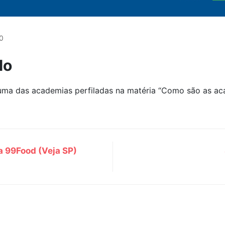
0
lo
 uma das academias perfiladas na matéria “Como são as ac
a 99Food (Veja SP)