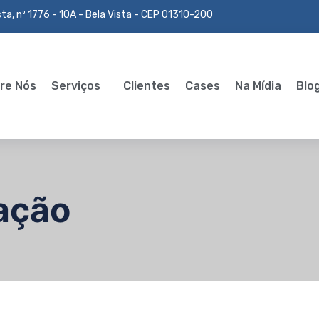
ta, nº 1776 - 10A - Bela Vista - CEP 01310-200
re Nós
Serviços
Clientes
Cases
Na Mídia
Blo
ação