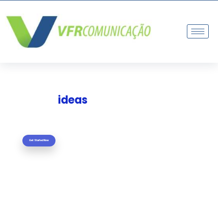
DIGITAL MARKETING
ideas
Small can
grow into big
realities
Get Started Now