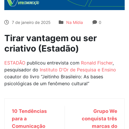
7 de janeiro de 2025
Na Mídia
0
Tirar vantagem ou ser
criativo (Estadão)
ESTADÃO
publicou entrevista com
Ronald Fischer
,
pesquisador do
Instituto D’Or de Pesquisa e Ensino
coautor do livro “Jeitinho Brasileiro: As bases
psicológicas de um fenômeno cultural”
10 Tendências
Grupo We
para a
conquista três
Comunicação
marcas do