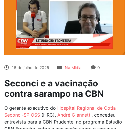
16 de julho de 2025
Na Mídia
0
Seconci e a vacinação
contra sarampo na CBN
O gerente executivo do
Hospital Regional de Cotia –
Seconci-SP OSS
(HRC),
André Giannetti
, concedeu
entrevista para a CBN Prudente, no programa Estúdio
CBN Fronteira, sobre a vacinação sobre o sarampo.