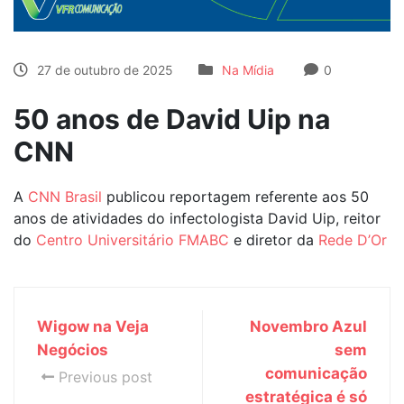
27 de outubro de 2025
Na Mídia
0
50 anos de David Uip na
CNN
A
CNN Brasil
publicou reportagem referente aos 50
anos de atividades do infectologista David Uip, reitor
do
Centro Universitário FMABC
e diretor da
Rede D’Or
Wigow na Veja
Novembro Azul
Negócios
sem
comunicação
Previous post
estratégica é só