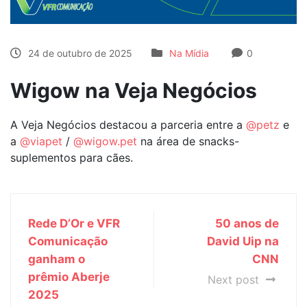
24 de outubro de 2025
Na Mídia
0
Wigow na Veja Negócios
A Veja Negócios destacou a parceria entre a
@petz
e
a
@viapet
/
@wigow.pet
na área de snacks-
suplementos para cães.
Rede D’Or e VFR
50 anos de
Comunicação
David Uip na
ganham o
CNN
prêmio Aberje
Next post
2025