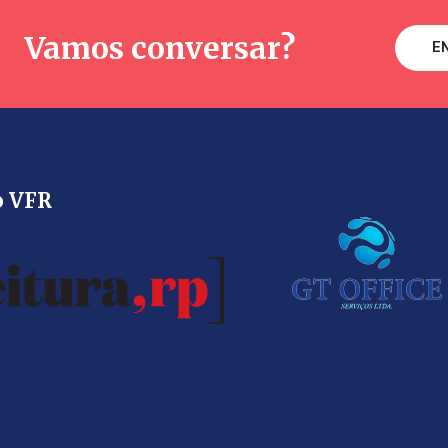
Vamos conversar?
E
o VFR