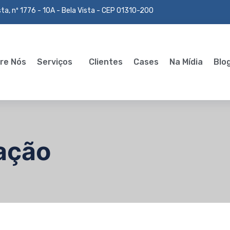
ta, nº 1776 - 10A - Bela Vista - CEP 01310-200
re Nós
Serviços
Clientes
Cases
Na Mídia
Blo
ação