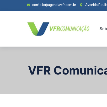
contato@agenciavfr.com.br
Avenida Paulis
Sob
VFR Comunic