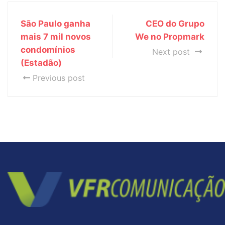
São Paulo ganha
CEO do Grupo
mais 7 mil novos
We no Propmark
condomínios
Next post
(Estadão)
Previous post