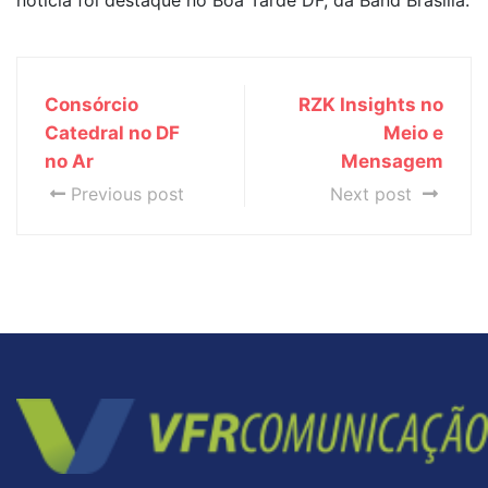
notícia foi destaque no Boa Tarde DF, da Band Brasília.
Consórcio
RZK Insights no
Catedral no DF
Meio e
no Ar
Mensagem
Previous post
Next post