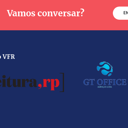
Vamos conversar?
E
o VFR