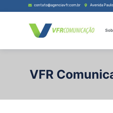
contato@agenciavfr.com.br
Avenida Paulis
Sob
VFR Comunic