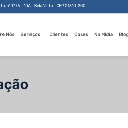
ta, nº 1776 - 10A - Bela Vista - CEP 01310-200
re Nós
Serviços
Clientes
Cases
Na Mídia
Blo
ação