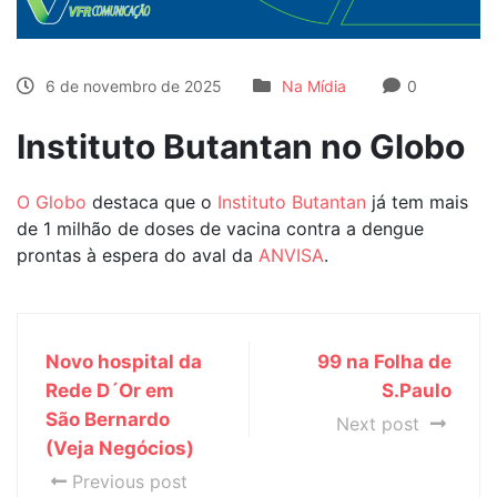
6 de novembro de 2025
Na Mídia
0
Instituto Butantan no Globo
O Globo
destaca que o
Instituto Butantan
já tem mais
de 1 milhão de doses de vacina contra a dengue
prontas à espera do aval da
ANVISA
.
Novo hospital da
99 na Folha de
Rede D´Or em
S.Paulo
São Bernardo
Next post
(Veja Negócios)
Previous post