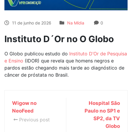
11 de junho de 2026
Na Mídia
0
Instituto D´Or no O Globo
O Globo publicou estudo do
Instituto D’Or de Pesquisa
e Ensino
(IDOR) que revela que homens negros e
pardos estão chegando mais tarde ao diagnóstico de
câncer de próstata no Brasil.
Wigow no
Hospital São
NeoFeed
Paulo no SP1 e
SP2, da TV
Previous post
Globo