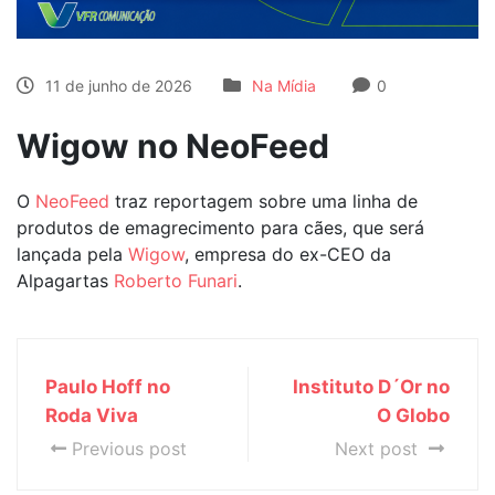
11 de junho de 2026
Na Mídia
0
Wigow no NeoFeed
O
NeoFeed
traz reportagem sobre uma linha de
produtos de emagrecimento para cães, que será
lançada pela
Wigow
, empresa do ex-CEO da
Alpagartas
Roberto Funari
.
Paulo Hoff no
Instituto D´Or no
Roda Viva
O Globo
Previous post
Next post