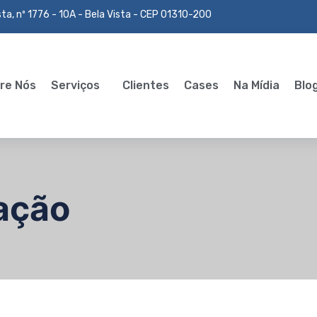
ta, nº 1776 - 10A - Bela Vista - CEP 01310-200
re Nós
Serviços
Clientes
Cases
Na Mídia
Blo
ação