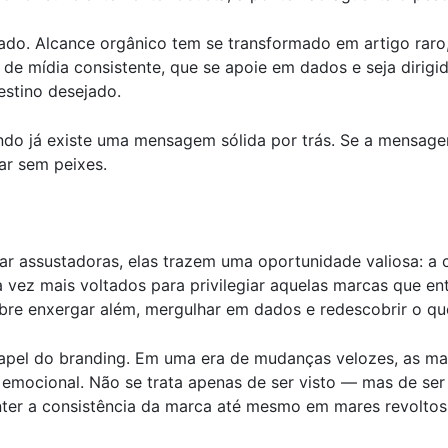
cado. Alcance orgânico tem se transformado em artigo raro
e mídia consistente, que se apoie em dados e seja dirigid
estino desejado.
do já existe uma mensagem sólida por trás. Se a mensagem 
r sem peixes.
assustadoras, elas trazem uma oportunidade valiosa: a ch
a vez mais voltados para privilegiar aquelas marcas que e
obre enxergar além, mergulhar em dados e redescobrir o qu
apel do branding. Em uma era de mudanças velozes, as m
emocional. Não se trata apenas de ser visto — mas de ser 
ter a consistência da marca até mesmo em mares revoltos