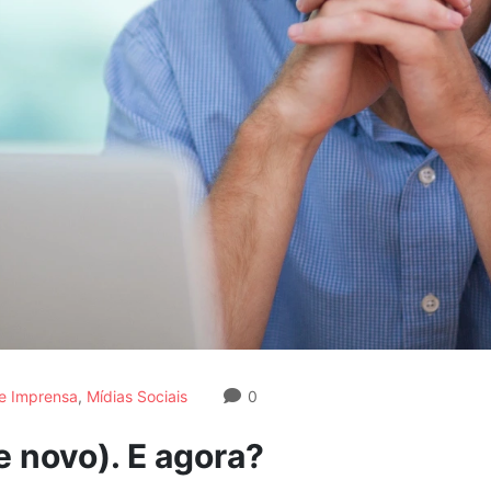
de Imprensa
,
Mídias Sociais
0
e novo). E agora?