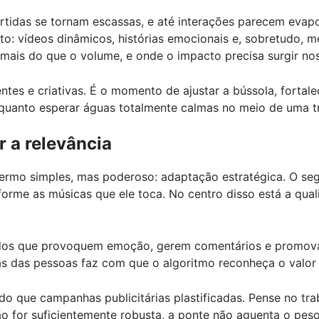
rtidas se tornam escassas, e até interações parecem evapor
 vídeos dinâmicos, histórias emocionais e, sobretudo, me
mais do que o volume, e onde o impacto precisa surgir no
ntes e criativas. É o momento de ajustar a bússola, fortale
o quanto esperar águas totalmente calmas no meio de uma t
 a relevância
rmo simples, mas poderoso: adaptação estratégica. O segr
orme as músicas que ele toca. No centro disso está a qua
.
dos que provoquem emoção, gerem comentários e promovam
s das pessoas faz com que o algoritmo reconheça o valor
a do que campanhas publicitárias plastificadas. Pense no 
o for suficientemente robusta, a ponte não aguenta o pes