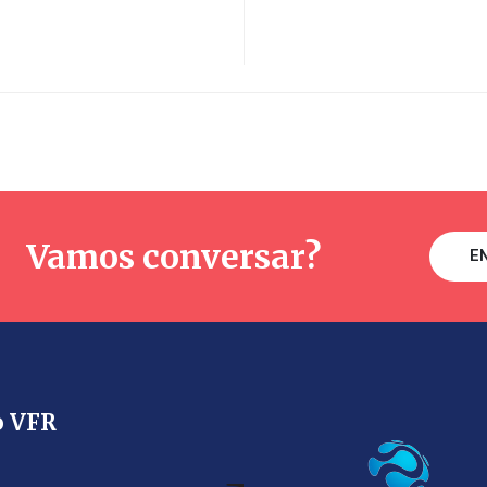
Vamos conversar?
E
o VFR