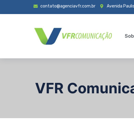
contato@agenciavfr.com.br
Avenida Paulis
Sob
VFR Comunic