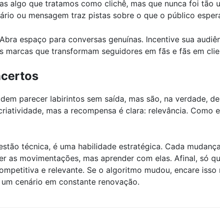
as algo que tratamos como clichê, mas que nunca foi tão ur
io ou mensagem traz pistas sobre o que o público espera, 
bra espaço para conversas genuínas. Incentive sua audiênci
s marcas que transformam seguidores em fãs e fãs em clien
ncertos
em parecer labirintos sem saída, mas são, na verdade, des
 criatividade, mas a recompensa é clara: relevância. Como
estão técnica, é uma habilidade estratégica. Cada mudanç
er as movimentações, mas aprender com elas. Afinal, só qu
competitiva e relevante. Se o algoritmo mudou, encare is
a um cenário em constante renovação.