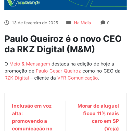
13 de fevereiro de 2025
Na Mídia
0
Paulo Queiroz é o novo CEO
da RKZ Digital (M&M)
O
Meio & Mensagem
destaca na edição de hoje a
promoção de
Paulo Cesar Queiroz
como no CEO da
RZK Digital
– cliente da
VFR Comunicação
.
Inclusão em voz
Morar de aluguel
alta:
ficou 11% mais
promovendo a
caro em SP
comunicação no
(Veja)