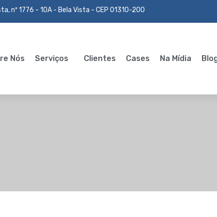
ta, nº 1776 - 10A - Bela Vista - CEP 01310-200
re Nós
Serviços
Clientes
Cases
Na Mídia
Blo