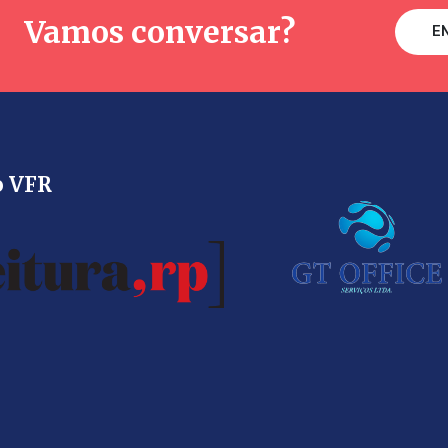
Vamos conversar?
E
o VFR