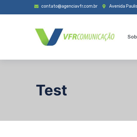
contato@agenciavfr.com.br
Avenida Paulis
Sob
Test